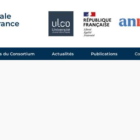
ale
France
 du Consortium
Actualités
Publications
Co