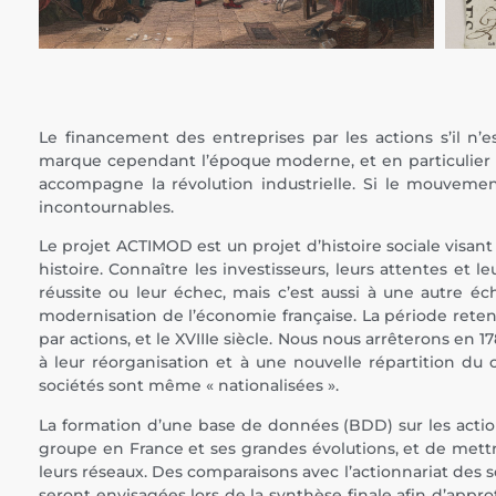
Le financement des entreprises par les actions s’il n’
marque cependant l’époque moderne, et en particulier l
accompagne la révolution industrielle. Si le mouvement
incontournables.
Le projet ACTIMOD est un projet d’histoire sociale visan
histoire. Connaître les investisseurs, leurs attentes et
réussite ou leur échec, mais c’est aussi à une autr
modernisation de l’économie française. La période retenu
par actions, et le XVIIIe siècle. Nous nous arrêterons e
à leur réorganisation et à une nouvelle répartition du 
sociétés sont même « nationalisées ».
La formation d’une base de données (BDD) sur les actionn
groupe en France et ses grandes évolutions, et de mettr
leurs réseaux. Des comparaisons avec l’actionnariat des 
seront envisagées lors de la synthèse finale afin d’appr