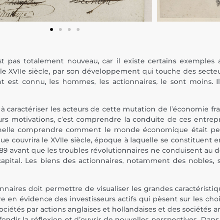
est pas totalement nouveau, car il existe certains exemples 
e XVIIe siècle, par son développement qui touche des secteu
 est connu, les hommes, les actionnaires, le sont moins. I
t à caractériser les acteurs de cette mutation de l’économie 
 leurs motivations, c’est comprendre la conduite de ces entrep
e échelle comprendre comment le monde économique était pe
e couvrira le XVIIe siècle, époque à laquelle se constituent 
n 1789 avant que les troubles révolutionnaires ne conduisent a
capital. Les biens des actionnaires, notamment des nobles, s
aires doit permettre de visualiser les grandes caractéristiqu
e en évidence des investisseurs actifs qui pèsent sur les cho
sociétés par actions anglaises et hollandaises et des sociétés
ofondir la réflexion et d’ouvrir de nouvelles perspectives. Da